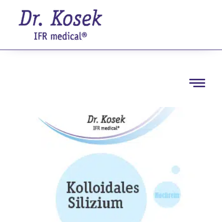
Startseite
/
Nahrungsergänzungsmittel
/ Kolloidales
Silizium
Navigation
öffnen