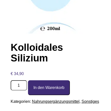
Kolloidales
Silizium
€
34,90
Kolloidales
Silizium
In den Warenkorb
Menge
Kategorien:
Nahrungsergänzungsmittel
,
Sonstiges