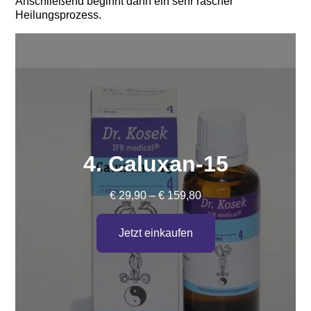
Anschließend beginnt dann ein sehr rascher
Heilungsprozess.
4. Caluxan-15
Preisspanne:
€
29,90
–
€
159,80
€ 29,90
bis
Jetzt einkaufen
€ 159,80