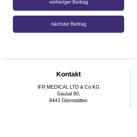
vorheriger Beitrag
nächster Beitrag
Kontakt
IFR MEDICAL LTD & Co KG
Sausal 80,
8443 Gleinstätten
Tel:
+43 664 92 30 269
E-Mail:
office@drkosek-ifrmedical.at