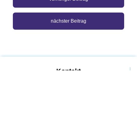
nächster Beitrag
Kontakt
IFR MEDICAL LTD & Co KG
Sausal 80,
8443 Gleinstätten
Tel:
+43 664 92 30 269
E-Mail:
office@drkosek-ifrmedical.at