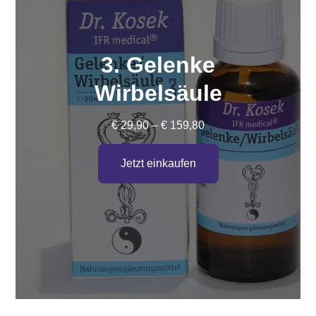
3. Gelenke
Wirbelsäule
Preisspanne:
€
29,90
–
€
159,80
€ 29,90
bis
Jetzt einkaufen
€ 159,80